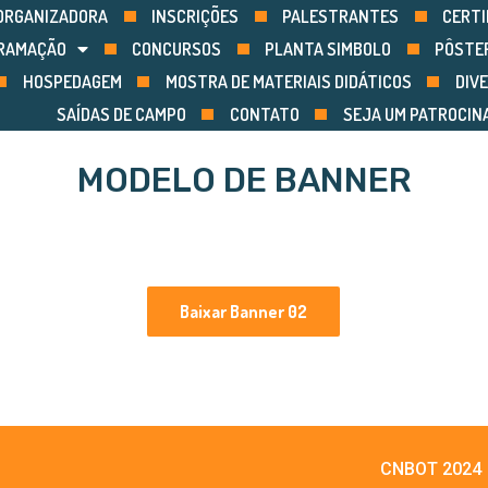
ORGANIZADORA
INSCRIÇÕES
PALESTRANTES
CERTI
RAMAÇÃO
CONCURSOS
PLANTA SIMBOLO
PÔSTE
HOSPEDAGEM
MOSTRA DE MATERIAIS DIDÁTICOS
DIVE
SAÍDAS DE CAMPO
CONTATO
SEJA UM PATROCIN
MODELO DE BANNER
Baixar Banner 02
CNBOT 2024