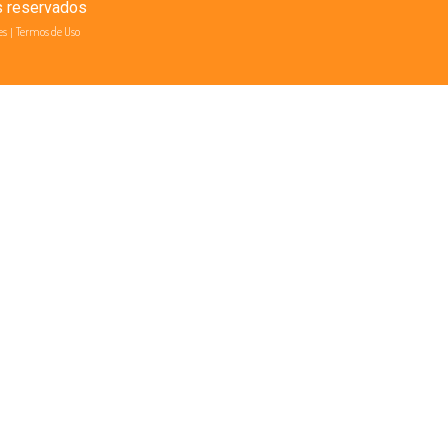
s reservados
es
|
Termos de Uso